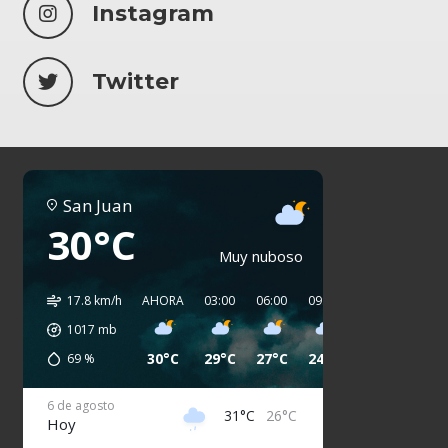
Instagram
Twitter
San Juan
30°C
Muy nuboso
17.8 km/h
AHORA
03:00
06:00
09:00
12:00
15:00
1017
mb
30°C
29°C
27°C
24°C
29°C
30°C
69
%
6 de agosto
31°C
26°C
Hoy