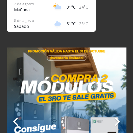
7 de agosto
31°C
24°C
Mañana
8 de agosto
31°C
25°C
Sábado
9 de agosto
32°C
26°C
Domingo
10 de agosto
32°C
26°C
Lunes
11 de agosto
31°C
26°C
Martes
12 de agosto
32°C
26°C
Miércoles