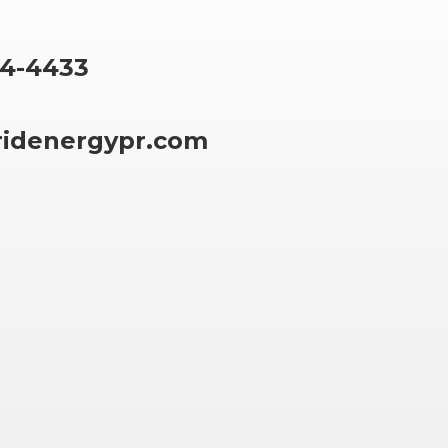
64-4433
ridenergypr.com