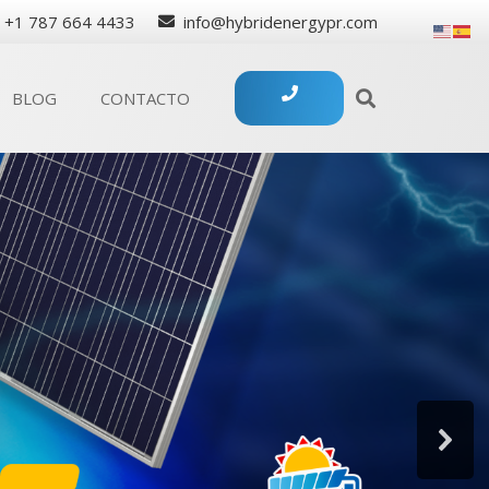
+1 787 664 4433
info@hybridenergypr.com
BLOG
CONTACTO