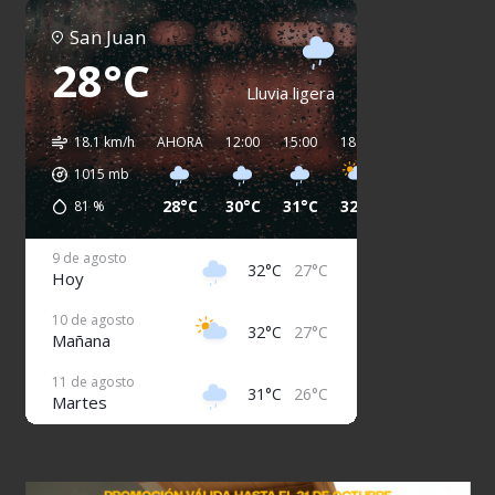
San Juan
28°C
Lluvia ligera
18.1 km/h
AHORA
12:00
15:00
18:00
21:00
00:00
1015
mb
28°C
30°C
31°C
32°C
31°C
29°C
81
%
9 de agosto
32°C
27°C
Hoy
10 de agosto
32°C
27°C
Mañana
11 de agosto
31°C
26°C
Martes
12 de agosto
32°C
26°C
Miércoles