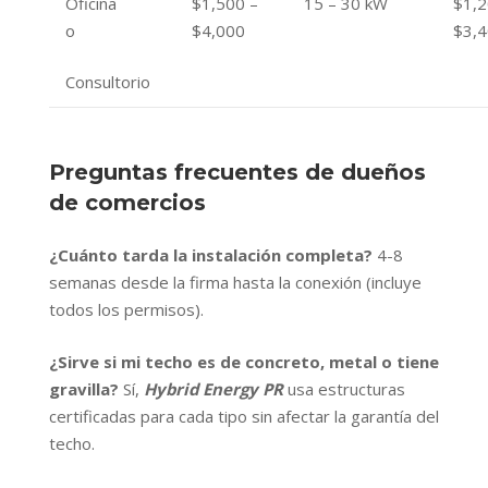
Oficina
$1,500 –
15 – 30 kW
$1,2
o
$4,000
$3,
Consultorio
Preguntas frecuentes de dueños
de comercios
¿Cuánto tarda la instalación completa?
4-8
semanas desde la firma hasta la conexión (incluye
todos los permisos).
¿Sirve si mi techo es de concreto, metal o tiene
gravilla?
Sí,
Hybrid Energy PR
usa estructuras
certificadas para cada tipo sin afectar la garantía del
techo.