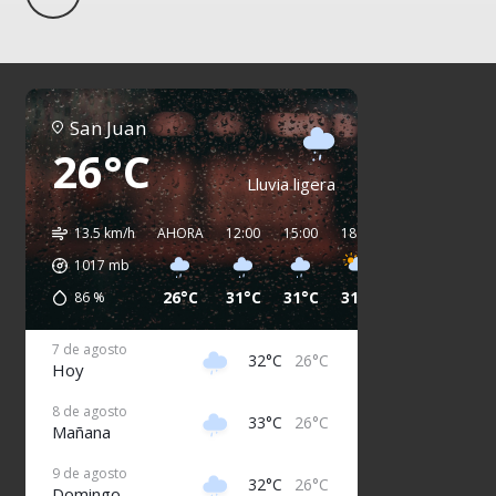
San Juan
26°C
Lluvia ligera
13.5 km/h
AHORA
12:00
15:00
18:00
21:00
00:00
1017
mb
26°C
31°C
31°C
31°C
29°C
28°C
86
%
7 de agosto
32°C
26°C
Hoy
8 de agosto
33°C
26°C
Mañana
9 de agosto
32°C
26°C
Domingo