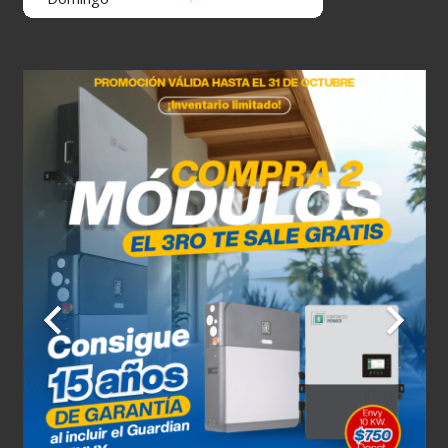
10 de agosto
32°C
27°C
Lunes
11 de agosto
31°C
27°C
Martes
12 de agosto
32°C
26°C
Miércoles
13 de agosto
32°C
26°C
Jueves