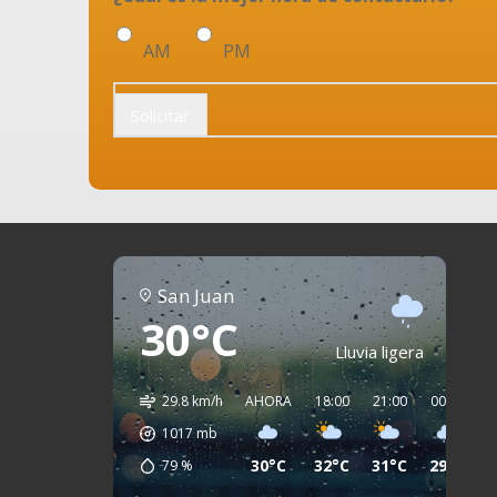
AM
PM
Solicitar
San Juan
30°C
Lluvia ligera
29.8 km/h
AHORA
18:00
21:00
00:00
0
1017
mb
30°C
32°C
31°C
29°C
2
79
%