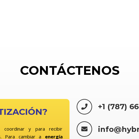
CONTÁCTENOS
+1 (787) 6
TIZACIÓN?
info@hyb
 coordinar y para recibir
. Para cambiar a
energía