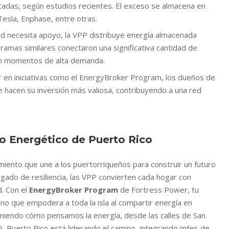
cadas, según estudios recientes. El exceso se almacena en
esla, Enphase, entre otras.
ed necesita apoyo, la VPP distribuye energía almacenada
ramas similares conectaron una significativa cantidad de
 en momentos de alta demanda.
par en iniciativas como el EnergyBroker Program, los dueños de
e hacen su inversión más valiosa, contribuyendo a una red
ro Energético de Puerto Rico
miento que une a los puertorriqueños para construir un futuro
legado de resiliencia, las VPP convierten cada hogar con
d. Con el
EnergyBroker Program
de Fortress Power, tu
ino que empodera a toda la isla al compartir energía en
niendo cómo pensamos la energía, desde las calles de San
 Puerto Rico está liderando el camino, integrando miles de