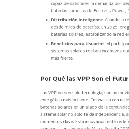
capaz de satisfacer la demanda por dé
baterías como las de Fortress Power, T
Distribución Inteligente
: Cuando la r
desde miles de baterías. En 2025, prog
baterías solares, estabilizando la red
Beneficios para Usuarios
: Al partici
sistemas solares reciben incentivos qu
más fuerte.
Por Qué las VPP Son el Futu
Las VPP no son solo tecnología; son un movi
energético más brillante. En una isla con un 
baterías solares en un aliado de la comunida
sistema solar no solo te da independencia, s
momentos clave. Esta innovación está redefi
Juan hasta los campos de Mayagüez. En 2025,