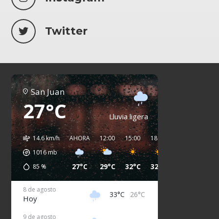
Twitter
San Juan
27°C
Lluvia ligera
14.6 km/h
AHORA
12:00
15:00
18:00
21:00
00:00
1016
mb
27°C
29°C
32°C
32°C
29°C
28°C
85
%
8 de agosto
33°C
26°C
Hoy
9 de agosto