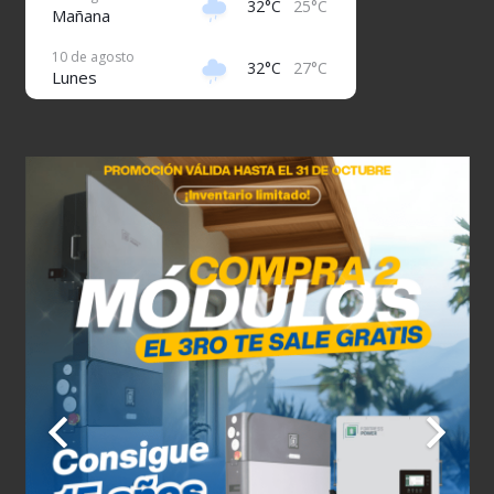
32°C
25°C
Mañana
10 de agosto
32°C
27°C
Lunes
11 de agosto
31°C
26°C
Martes
12 de agosto
32°C
26°C
Miércoles
13 de agosto
32°C
26°C
Jueves
14 de agosto
31°C
27°C
Viernes