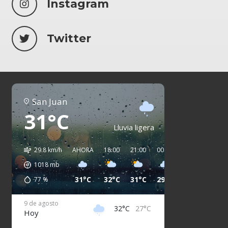
Instagram
Twitter
San Juan
31°C
Lluvia ligera
29.8 km/h
AHORA
18:00
21:00
00:00
03:00
06:00
1018
mb
31°C
32°C
31°C
29°C
28°C
28°C
77
%
9 de agosto
32°C
27°C
Hoy