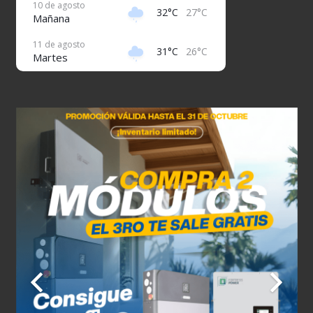
10 de agosto
32°C
27°C
Mañana
11 de agosto
31°C
26°C
Martes
12 de agosto
32°C
25°C
Miércoles
13 de agosto
32°C
26°C
Jueves
14 de agosto
31°C
26°C
Viernes
15 de agosto
31°C
27°C
Sábado