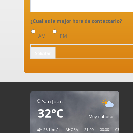
¿Cual es la mejor hora de contactarlo?
AM
PM
Solicitar
San Juan
32°C
Muy nuboso
28.1 km/h
AHORA
21:00
00:00
03:00
0