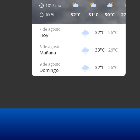
1017
mb
32°C
31°C
30°C
27°C
2
65
%
7 de agosto
32°C
26°C
Hoy
8 de agosto
33°C
26°C
Mañana
9 de agosto
32°C
26°C
Domingo
10 de agosto
32°C
26°C
Lunes
11 de agosto
31°C
27°C
Martes
12 de agosto
32°C
26°C
Miércoles
13 de agosto
32°C
26°C
Jueves