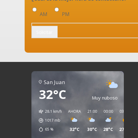
AM
PM
Solicitar
San Juan
32°C
Muy nuboso
28.1 km/h
AHORA
21:00
00:00
03:00
0
1017
mb
32°C
30°C
28°C
27°C
2
65
%