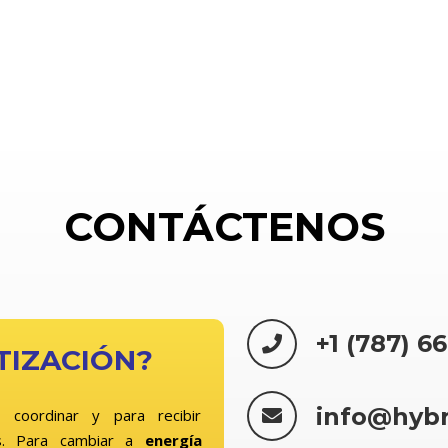
CONTÁCTENOS
+1 (787) 6
TIZACIÓN?
info@hyb
 coordinar y para recibir
. Para cambiar a
energía