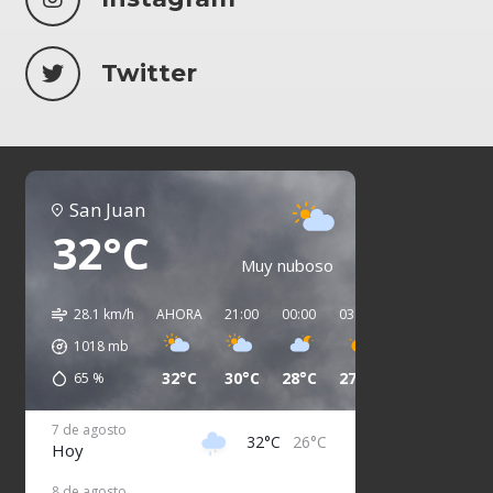
Twitter
San Juan
32°C
Muy nuboso
28.1 km/h
AHORA
21:00
00:00
03:00
06:00
09:00
1018
mb
32°C
30°C
28°C
27°C
27°C
26°C
65
%
7 de agosto
32°C
26°C
Hoy
8 de agosto