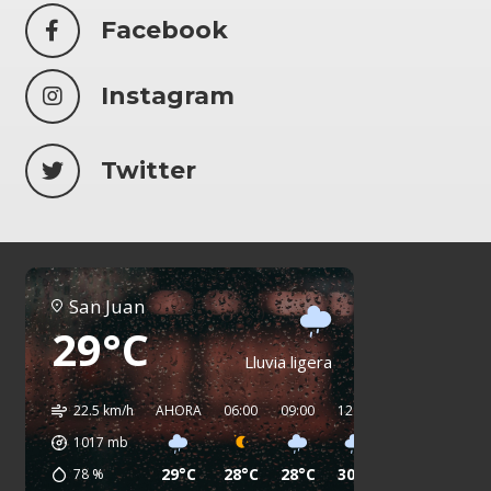
Facebook
Instagram
Twitter
San Juan
29°C
Lluvia ligera
22.5 km/h
AHORA
06:00
09:00
12:00
15:00
18:00
1017
mb
29°C
28°C
28°C
30°C
31°C
30°C
78
%