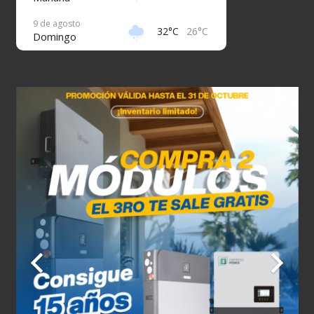
9 de agosto
32°C
26°C
Domingo
10 de agosto
32°C
26°C
Lunes
11 de agosto
31°C
27°C
Martes
12 de agosto
32°C
26°C
Miércoles
13 de agosto
32°C
26°C
Jueves