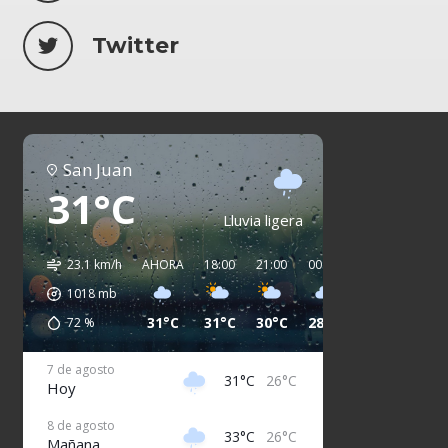
Twitter
San Juan
31°C
Lluvia ligera
23.1 km/h
AHORA
18:00
21:00
00:00
03:00
06:00
1018
mb
31°C
31°C
30°C
28°C
27°C
27°C
72
%
7 de agosto
31°C
26°C
Hoy
8 de agosto
33°C
26°C
Mañana