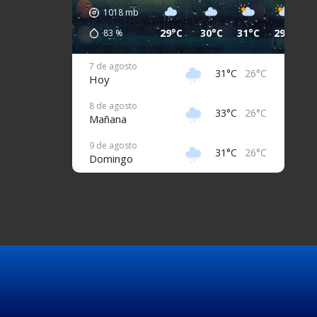
1018
mb
29°C
30°C
31°C
29°C
2
83
%
7 de agosto
31°C
26°C
Hoy
8 de agosto
33°C
26°C
Mañana
9 de agosto
31°C
26°C
Domingo
10 de agosto
32°C
26°C
Lunes
11 de agosto
31°C
27°C
Martes
12 de agosto
32°C
26°C
Miércoles
13 de agosto
32°C
27°C
Jueves