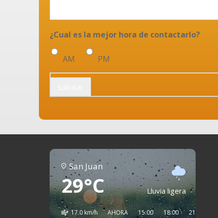
¿Cual es la mejor hora de contactarlo?
AM
PM
Solicitar
San Juan
29°C
Lluvia ligera
17.0 km/h
AHORA
15:00
18:00
21:00
0