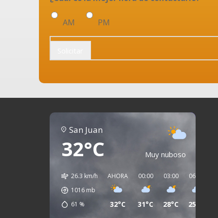
AM
PM
Solicitar
San Juan
32°C
Muy nuboso
26.3 km/h
AHORA
00:00
03:00
06:00
0
1016
mb
32°C
31°C
28°C
25°C
2
61
%