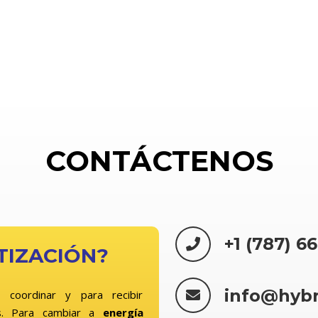
CONTÁCTENOS
+1 (787) 6
TIZACIÓN?
info@hyb
 coordinar y para recibir
. Para cambiar a
energía