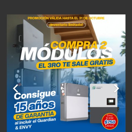
11 de agosto
31°C
26°C
Martes
12 de agosto
32°C
26°C
Miércoles
13 de agosto
32°C
27°C
Jueves
14 de agosto
31°C
27°C
Viernes