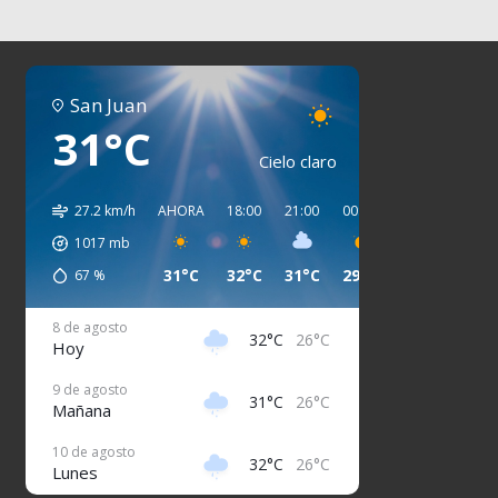
San Juan
31°C
Cielo claro
27.2 km/h
AHORA
18:00
21:00
00:00
03:00
06:00
1017
mb
31°C
32°C
31°C
29°C
27°C
26°C
67
%
8 de agosto
32°C
26°C
Hoy
9 de agosto
31°C
26°C
Mañana
10 de agosto
32°C
26°C
Lunes