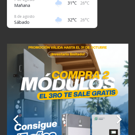
31°C
26°C
Mañana
8 de agosto
32°C
26°C
Sábado
9 de agosto
31°C
26°C
Domingo
10 de agosto
32°C
26°C
Lunes
11 de agosto
31°C
26°C
Martes
12 de agosto
32°C
26°C
Miércoles