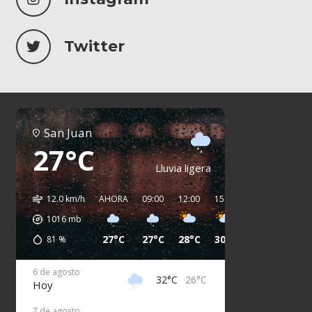
Twitter
San Juan
27°C
Lluvia ligera
12.0 km/h
AHORA
09:00
12:00
15:00
18:00
21:00
1016
mb
27°C
27°C
28°C
30°C
32°C
30°C
81
%
6 de agosto
32°C
26°C
Hoy
7 de agosto