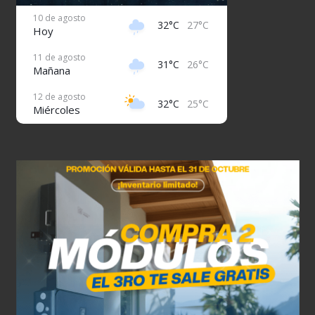
10 de agosto
32°C
27°C
Hoy
11 de agosto
31°C
26°C
Mañana
12 de agosto
32°C
25°C
Miércoles
13 de agosto
32°C
27°C
Jueves
14 de agosto
31°C
27°C
Viernes
15 de agosto
32°C
27°C
Sábado
16 de agosto
31°C
26°C
Domingo