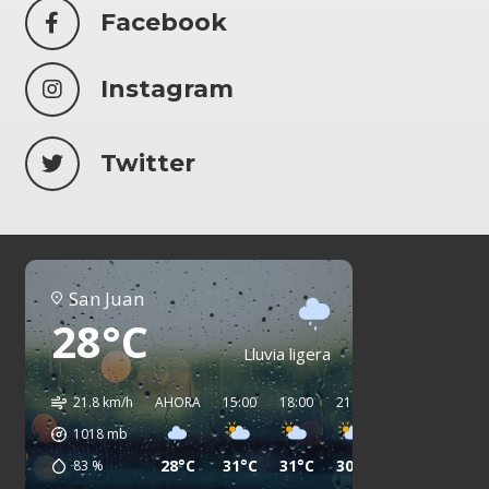
Facebook
Instagram
Twitter
San Juan
28°C
Lluvia ligera
21.8 km/h
AHORA
15:00
18:00
21:00
00:00
03:00
1018
mb
28°C
31°C
31°C
30°C
29°C
27°C
83
%