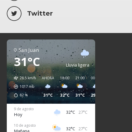
Twitter
San Juan
31°C
Lluvia ligera
28.5 km/h
AHORA
18:00
21:00
00:00
03:00
06:00
1017
mb
31°C
32°C
31°C
29°C
29°C
27°C
82
%
9 de agosto
32°C
27°C
Hoy
10 de agosto
32°C
27°C
Mañana