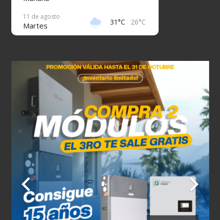
11 de agosto
31°C
26°C
Martes
12 de agosto
32°C
26°C
Miércoles
13 de agosto
32°C
26°C
Jueves
14 de agosto
31°C
26°C
Viernes
15 de agosto
31°C
27°C
Sábado