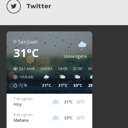
Twitter
San Juan
31°C
Lluvia ligera
23.1 km/h
AHORA
18:00
21:00
00:00
03:00
06:00
1018
mb
31°C
31°C
30°C
28°C
27°C
27°C
72
%
7 de agosto
31°C
26°C
Hoy
8 de agosto
33°C
26°C
Mañana