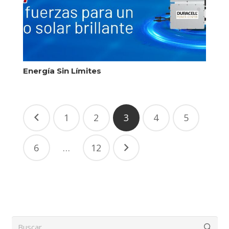
Energía Sin Límites
1
2
3
4
5
6
…
12
Buscar: