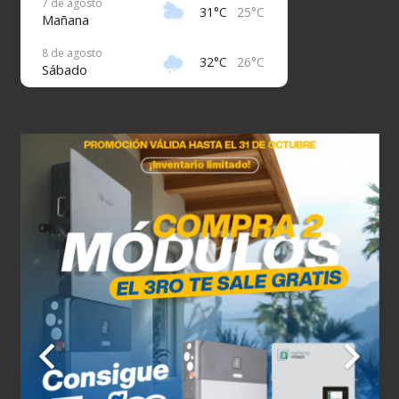
7 de agosto
31°C
25°C
Mañana
8 de agosto
32°C
26°C
Sábado
9 de agosto
32°C
26°C
Domingo
10 de agosto
32°C
27°C
Lunes
11 de agosto
31°C
27°C
Martes
12 de agosto
32°C
26°C
Miércoles