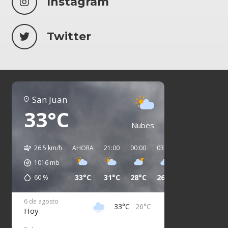
Instagram
Twitter
San Juan
33°C
Nubes
26.5 km/h
AHORA
21:00
00:00
03:00
06:00
09:00
1016
mb
33°C
31°C
28°C
26°C
26°C
25°C
60
%
6 de agosto
33°C
26°C
Hoy